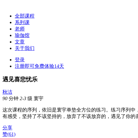
全部课程
系列课
老师
瑜伽馆
文章
关于我们
登录
注册即可免费体验14天
遇见喜悲忧乐
秋洁
90
分钟
2-3
级
寰宇
这次课程的序列，依旧是寰宇单垫全方位的练习。练习序列中
有感受，坚持了不该坚持的，放弃了不该放弃的，遇见了你的
分享
赞
(61)