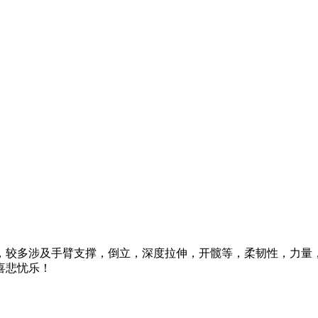
，较多涉及手臂支撑，倒立，深度拉伸，开髋等，柔韧性，力量
喜悲忧乐！