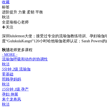
收藏
标签
进阶提升
力量
柔韧
平衡
秋洁
全是瑜核心老师
关注
深圳lululemon大使；接受过专业的流瑜伽教练培训、孕妇瑜伽培
度“GulukulaKangri”120小时哈他瑜伽老师认证；Sara
秋洁
老师更多课程
· MORE ·
流瑜伽呼吸和动作的协调性
秋洁
5
分钟
2
级
流瑜伽
零基础
照顾孕妈妈
秋洁
15
分钟
1
级
孕产
孕妇
伸展
来个龙卷风
秋洁