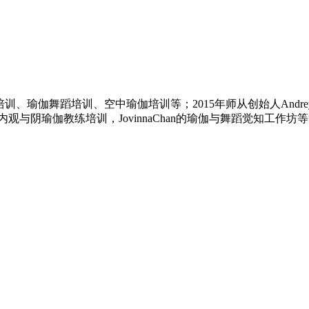
训、瑜伽舞蹈培训、空中瑜伽培训等；2015年师从创始人Andrey
h Powers的内观与阴瑜伽教练培训，JovinnaChan的瑜伽与舞