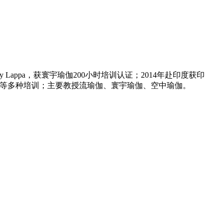
 Lappa，获寰宇瑜伽200小时培训认证；2014年赴印度获印
蹈觉知工作坊等等多种培训；主要教授流瑜伽、寰宇瑜伽、空中瑜伽。