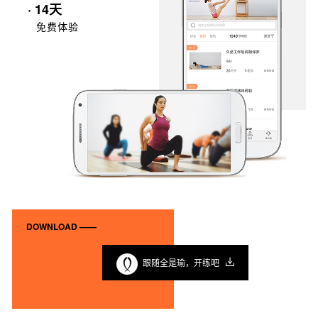
· 14天
免费体验
DOWNLOAD ——
跟随全是瑜，开练吧