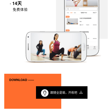
· 14天
免费体验
DOWNLOAD ——
跟随全是瑜，开练吧