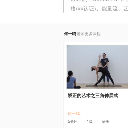
格(非认证)、能量流
何一鸥
老师更多课程
矫正的艺术之三角伸展式
何一鸥
5
1
分钟
级
哈他