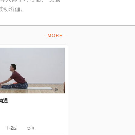
被动瑜伽。
· MORE ·
沟通
1-2
级
哈他