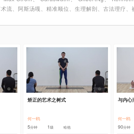
、艺术流、阿斯汤嘎、精准顺位、生理解剖、古法理疗、
矫正的艺术之树式
与内心
何一鸥
何一鸥
5
1
90
分钟
级
哈他
分钟