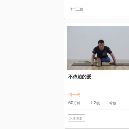
体式正位
不依赖的爱
何一鸥
60
1-2
分钟
级
哈他
巩固基础