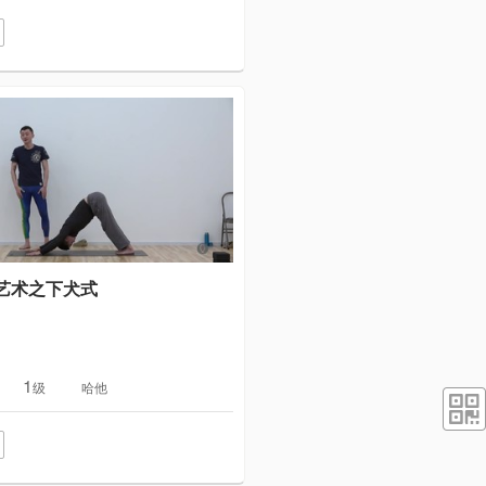
艺术之下犬式
1
级
哈他