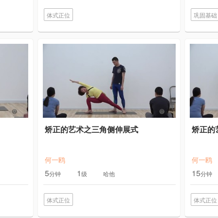
体式正位
巩固基础
矫正的艺术之三角侧伸展式
矫正的
何一鸥
何一鸥
5
1
15
分钟
级
哈他
分钟
体式正位
体式正位