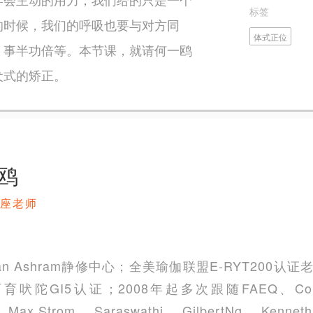
标签
的时候，我们的呼吸也要与对方同
体式正位
，事半功倍等。本节课，就请何一鸥
犬式的矫正。
鸥
座老师
an Ashram静修中心；全美瑜伽联盟E-RYT200认证老师；In
阿育吠陀GI5认证；2008年起多次跟随FAEQ、Cohe
i 、Max Strom、 Saraswathi、 GilbertNg、 K