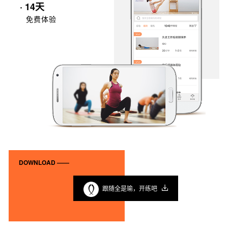
· 14天
免费体验
DOWNLOAD ——
跟随全是瑜，开练吧