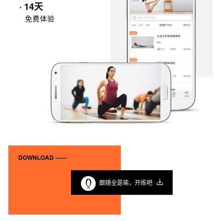
· 14天
免费体验
DOWNLOAD ——
跟随全是瑜，开练吧