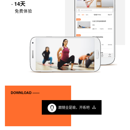
· 14天
免费体验
DOWNLOAD ——
跟随全是瑜，开练吧